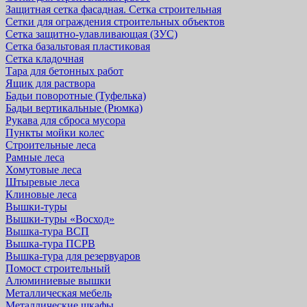
Защитная cетка фасадная. Сетка строительная
Сетки для ограждения строительных объектов
Сетка защитно-улавливающая (ЗУС)
Сетка базальтовая пластиковая
Сетка кладочная
Тара для бетонных работ
Ящик для раствора
Бадьи поворотные (Туфелька)
Бадьи вертикальные (Рюмка)
Рукава для сброса мусора
Пункты мойки колес
Строительные леса
Рамные леса
Хомутовые леса
Штыревые леса
Клиновые леса
Вышки-туры
Вышки-туры «Восход»
Вышка-тура ВСП
Вышка-тура ПСРВ
Вышка-тура для резервуаров
Помост строительный
Алюминиевые вышки
Металлическая мебель
Металлические шкафы