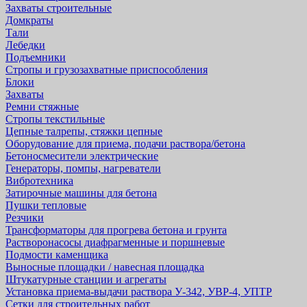
Захваты строительные
Домкраты
Тали
Лебедки
Подъемники
Стропы и грузозахватные приспособления
Блоки
Захваты
Ремни стяжные
Стропы текстильные
Цепные талрепы, стяжки цепные
Оборудование для приема, подачи раствора/бетона
Бетоносмесители электрические
Генераторы, помпы, нагреватели
Вибротехника
Затирочные машины для бетона
Пушки тепловые
Резчики
Трансформаторы для прогрева бетона и грунта
Растворонасосы диафрагменные и поршневые
Подмости каменщика
Выносные площадки / навесная площадка
Штукатурные станции и агрегаты
Установка приема-выдачи раствора У-342, УВР-4, УПТР
Сетки для строительных работ